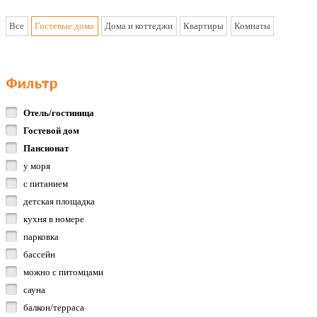
Все
Гостевые дома
Дома и коттеджи
Квартиры
Комнаты
Фильтр
Отель/гостиница
Гостевой дом
Пансионат
у моря
с питанием
детская площадка
кухня в номере
парковка
бассейн
можно с питомцами
сауна
балкон/терраса